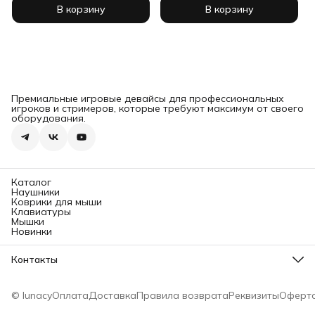
В корзину
В корзину
Премиальные игровые девайсы для профессиональных
игроков и стримеров, которые требуют максимум от своего
оборудования.
Каталог
Наушники
Коврики для мыши
Клавиатуры
Мышки
Новинки
Контакты
Режим работы техподдержки
Пн-Пт 10:00-18:00
© lunacy
Оплата
Доставка
Правила возврата
Реквизиты
Оферт
вопросы по заказам
shop@lunacy.ru
техподдержка