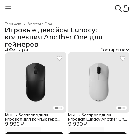
Главная
›
Another One
Игровые девайсы Lunacy:
коллекция Another One для
геймеров
Фильтры
Сортировка
Мышь беспроводная
Мышь беспроводная
игровая для компьютера
игровая Lunacy Another One
9 990 ₽
9 990 ₽
Lunacy Another One черная
белая (LMAOWR2)
(LMAOBR2)