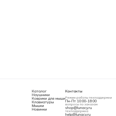
Каталог
Контакты
Наушники
Режим работы техподдержки
Коврики для мыши
Пн-Пт 10:00-18:00
Клавиатуры
вопросы по заказам
Мышки
shop@lunacy.ru
Новинки
техподдержка
help@lunacy.ru