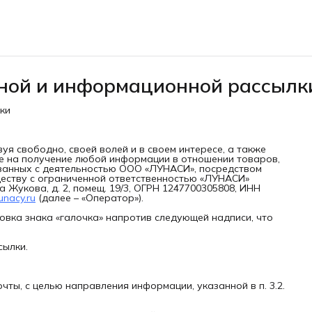
мной и информационной рассылк
ки
твуя свободно, своей волей и в своем интересе, а также
е на получение любой информации в отношении товаров,
вязанных с деятельностью ООО «ЛУНАСИ», посредством
ществу с ограниченной ответственностью «ЛУНАСИ»
а Жукова, д. 2, помещ. 19/3, ОГРН 1247700305808, ИНН
unacy.ru
(далее – «Оператор»).
новка знака «галочка» напротив следующей надписи, что
сылки.
ты, с целью направления информации, указанной в п. 3.2.