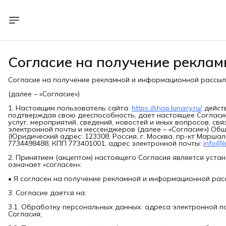
Согласие на получение рекла
­Согласие на получение рекламной и информационной рассыл
(далее – «Согласие»)
1. Настоящим пользователь сайта:
https://shop.lunacy.ru/
, дейс
подтверждая свою дееспособность, дает настоящее Согласи
услуг, мероприятий, сведений, новостей и иных вопросов, с
электронной почты и мессенджеров (далее – «Согласие») Об
(Юридический адрес: 123308, Россия, г. Москва, пр-кт Маршал
7734498488, КПП 773401001, адрес электронной почты:
info@l
2. Принятием (акцептом) настоящего Согласия является уста
означает «согласен»:
• Я согласен на получение рекламной и информационной рас
3. Согласие дается на:
3.1. Обработку персональных данных: адреса электронной поч
Согласия;