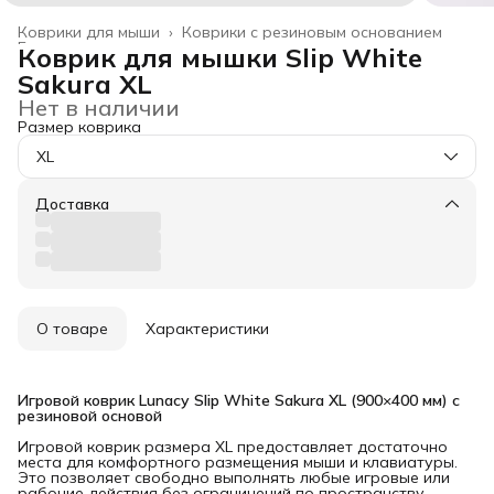
Коврики для мыши
›
Коврики с резиновым основанием
Главная
›
Коврик для мышки Slip White
Sakura XL
Нет в наличии
Размер коврика
XL
Доставка
О товаре
Характеристики
Игровой коврик Lunacy Slip White Sakura XL (900×400 мм) с 
резиновой основой
Игровой коврик размера XL предоставляет достаточно
места для комфортного размещения мыши и клавиатуры.
Это позволяет свободно выполнять любые игровые или
рабочие действия без ограничений по пространству,