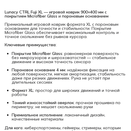
Lunacy CTRL Fuji XL — игровой коврик 900×400 мм с 
покрытием Microfiber Glass и пороновым основанием
Премиальный игровой коврик формата XL с пороновым
основанием для точности и стабильности. Покрытие
Microfiber Glass обеспечивает максимальный контроль и
точное скольжение без рывков курсора.
Ключевые преимущества:
Покрытие Microfiber Glass
: равномерная поверхность
без микроузоров и шероховатостей — стабильное
движение и высокая точность сенсора
Пороновое основание 4 мм
: надёжная фиксация на
любой поверхности, мягкая амортизация, стабильность
даже при резких движениях. Рука не устаёт при
длительных сессиях
Формат XL:
простор для широких движений и точной
работы
Тонкий износостойкий оверлок
: прочная прошивка по
периметру, не мешает скольжению руки
Премиальное исполнение
: лаконичный дизайн,
качественные материалы
Для кого:
киберспортсмены, геймеры, стримеры, которым