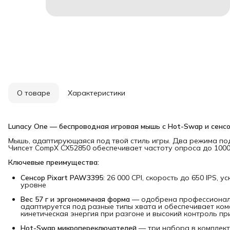
О товаре
Характеристики
Lunacy One — беспроводная игровая мышь с Hot-Swap и сенс
Мышь, адаптирующаяся под твой стиль игры. Два режима под
Чипсет CompX CX52850 обеспечивает частоту опроса до 1000 
Ключевые преимущества:
Сенсор Pixart PAW3395
: 26 000 CPI, скорость до 650 IPS,
уровне
Вес 57 г и эргономичная форма
— одобрена профессионал
адаптируется под разные типы хвата и обеспечивает ком
кинетическая энергия при разгоне и высокий контроль пр
Hot-Swap микропереключателей
— три набора в комплект