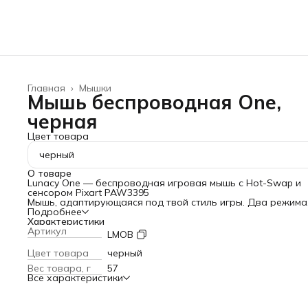
Главная
›
Мышки
Мышь беспроводная One,
черная
Цвет товара
черный
О товаре
Lunacy One — беспроводная игровая мышь с Hot-Swap и
сенсором Pixart PAW3395
Мышь, адаптирующаяся под твой стиль игры. Два режима
подключения: беспроводной 2.4 ГГц и проводной. Чипсет
Подробнее
CompX CX52850 обеспечивает частоту опроса до 1000 Гц.
Характеристики
Ключевые преимущества:
Артикул
LMOB
Сенсор Pixart PAW3395
: 26 000 CPI, скорость до 650 IPS,
ускорение до 50G — точность на субмикронном уровне
Цвет товара
черный
Вес товара, г
57
Вес 57 г и эргономичная форма
— одобрена
Все характеристики
профессиональными киберспортсменами и стримерами.
Форма адаптируется под разные типы хвата и обеспечив
комфорт в длительных сессиях. Минимальная кинетическа