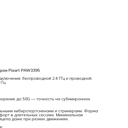
энергия при разгоне и высокий контроль прицела даже п
резких движениях.
Hot-Swap микропереключателей
— три набора в комплект
Huano Transparent Blue Shell Pink Dot (установлены по
умолчанию)
Kailh GM 8.0 Black Mamba (быстрый клик)
Huano Silent Brown White Dot (бесшумные)
Автономность
: до 40 часов при 1000 Гц, до 100 часов при 
Гц (аккумулятор 300 мАч)
Энкодер TTC Golden Dustproof
— защита от пыли
Богатая комплектация
: паракордовый кабель 1.8 м, мешоч
ором Pixart PAW3395
грипсы, стеклянные и тефлоновые глайды
ключения: беспроводной 2.4 ГГц и проводной.
Гц.
Для кого:
киберспортсмены, стримеры, геймеры, которым
важна кастомизация и точность.
Lunacy One — адаптируй под себя.
 ускорение до 50G — точность на субмикронном
ьными киберспортсменами и стримерами. Форма
форт в длительных сессиях. Минимальная
ицела даже при резких движениях.
е: