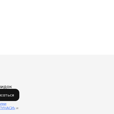
кидок
саться
ылки
«ЛУНАСИ»
и