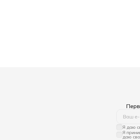
Перв
Я даю 
Я прин
даю св