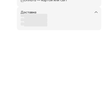
ри
е:
Доставка
125
ек,