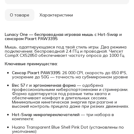
О товаре
Характеристики
Lunacy One — беспроводная игровая мышь с Hot-Swap и 
сенсором Pixart PAW3395
Мышь, адаптирующаяся под твой стиль игры. Два режима
подключения: беспроводной 2.4 ГГц и проводной. Чипсет
CompX CX52850 обеспечивает частоту опроса до 1000 Гц.
Ключевые преимущества:
Сенсор Pixart PAW3395
: 26 000 CPI, скорость до 650 IPS,
ускорение до 50G — точность на субмикронном уровне
Вес 57 г и эргономичная форма
— одобрена
профессиональными киберспортсменами и стримерами.
Форма адаптируется под разные типы хвата и
обеспечивает комфорт в длительных сессиях.
Минимальная кинетическая энергия при разгоне и
высокий контроль прицела даже при резких движениях.
Hot-Swap микропереключателей
— три набора в
комплекте:
Huano Transparent Blue Shell Pink Dot (установлены по
умолчанию)